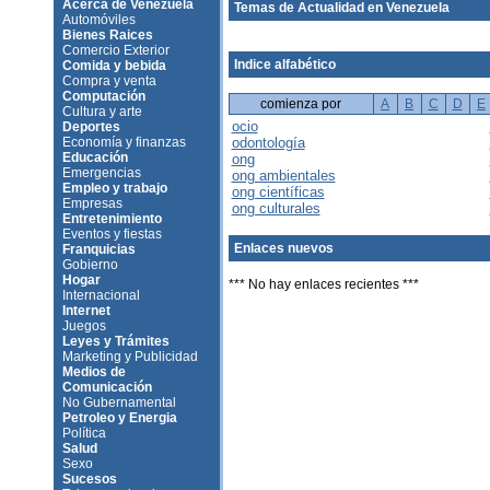
Acerca de Venezuela
Temas de Actualidad en Venezuela
Automóviles
Bienes Raices
Comercio Exterior
Indice alfabético
Comida y bebida
Compra y venta
Computación
comienza por
A
B
C
D
E
Cultura y arte
ocio
Deportes
Economía y finanzas
odontología
Educación
ong
Emergencias
ong ambientales
Empleo y trabajo
ong científicas
Empresas
ong culturales
Entretenimiento
Eventos y fiestas
Enlaces nuevos
Franquicias
Gobierno
Hogar
*** No hay enlaces recientes ***
Internacional
Internet
Juegos
Leyes y Trámites
Marketing y Publicidad
Medios de
Comunicación
No Gubernamental
Petroleo y Energia
Política
Salud
Sexo
Sucesos