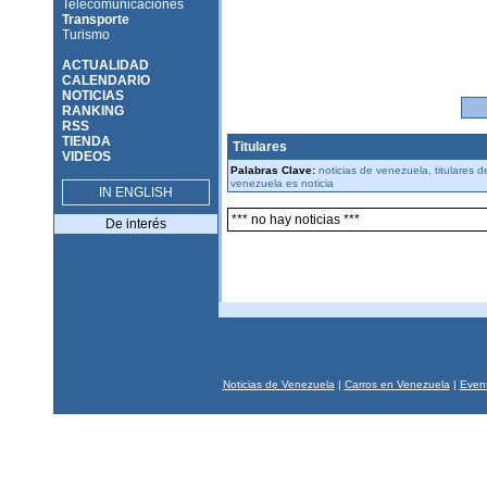
Telecomunicaciones
Transporte
Turismo
ACTUALIDAD
CALENDARIO
NOTICIAS
RANKING
RSS
TIENDA
Titulares
VIDEOS
Palabras Clave:
noticias de venezuela, titulares 
venezuela es noticia
IN ENGLISH
*** no hay noticias ***
De interés
Noticias de Venezuela
|
Carros en Venezuela
|
Event