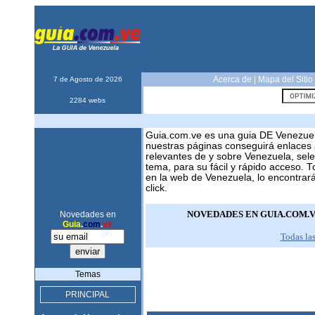
Acerca de
|
Mapa del Sitio
7 de Agosto de 2026
2284 webs
Guia.com.ve es una guia DE Venezue
nuestras páginas conseguirá enlaces 
relevantes de y sobre Venezuela, sel
tema, para su fácil y rápido acceso. 
en la web de Venezuela, lo encontrar
click.
NOVEDADES EN GUIA.COM.
Novedades en
Guia
.
com
.
ve
Todas la
Temas
PRINCIPAL