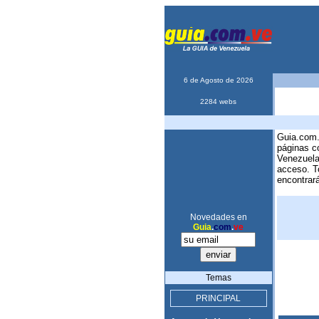
6 de Agosto de 2026
2284 webs
Guia.com.
páginas c
Venezuela,
acceso. T
encontrará
Novedades en
Guia
.
com
.
ve
Temas
PRINCIPAL