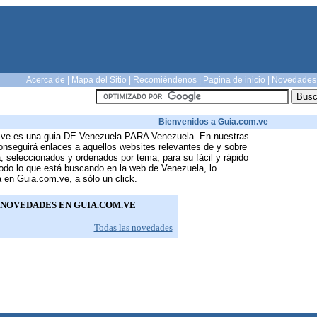
Acerca de
|
Mapa del Sitio
|
Recomiéndenos
|
Pagina de inicio
|
Novedades
Bienvenidos a Guia.com.ve
ve es una guia DE Venezuela PARA Venezuela. En nuestras
onseguirá enlaces a aquellos websites relevantes de y sobre
 seleccionados y ordenados por tema, para su fácil y rápido
odo lo que está buscando en la web de Venezuela, lo
 en Guia.com.ve, a sólo un click.
NOVEDADES EN GUIA.COM.VE
Todas las novedades