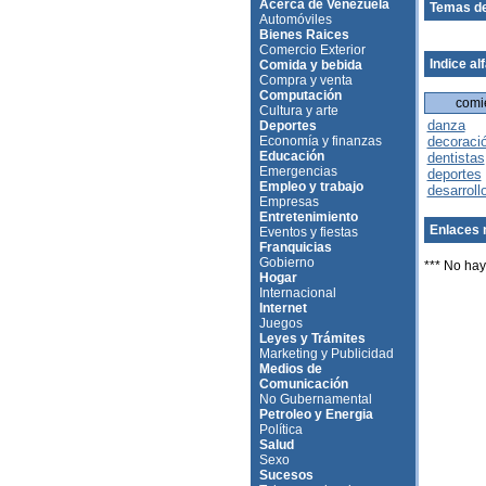
Acerca de Venezuela
Temas de
Automóviles
Bienes Raices
Comercio Exterior
Indice al
Comida y bebida
Compra y venta
Computación
comi
Cultura y arte
danza
Deportes
Economía y finanzas
decoraci
Educación
dentistas
Emergencias
deportes
Empleo y trabajo
desarroll
Empresas
Entretenimiento
Enlaces 
Eventos y fiestas
Franquicias
Gobierno
*** No hay
Hogar
Internacional
Internet
Juegos
Leyes y Trámites
Marketing y Publicidad
Medios de
Comunicación
No Gubernamental
Petroleo y Energia
Política
Salud
Sexo
Sucesos