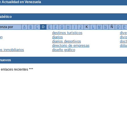
 Actualidad en Venezuela
fabético
enza por
A
B
C
D
E
F
G
H
I
J
K
L
M
N
Ñ
O
P
destinos turísticos
dive
ón
diarios
divi
diarios deportivos
doct
directorio de empresas
dóla
os inmobiliarios
diseño gráfico
nuevos
 enlaces recientes ***