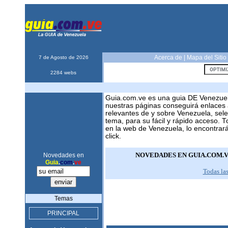
Acerca de
|
Mapa del Sitio
7 de Agosto de 2026
2284 webs
Guia.com.ve es una guia DE Venezue
nuestras páginas conseguirá enlaces 
relevantes de y sobre Venezuela, sel
tema, para su fácil y rápido acceso. 
en la web de Venezuela, lo encontrar
click.
NOVEDADES EN GUIA.COM.
Novedades en
Guia
.
com
.
ve
Todas la
Temas
PRINCIPAL