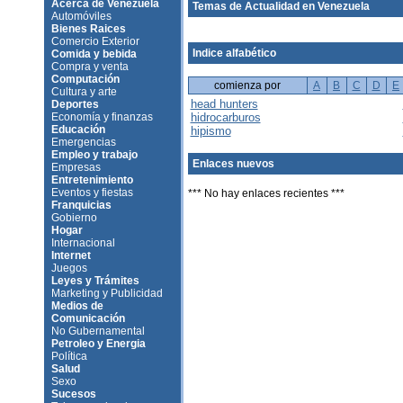
Acerca de Venezuela
Temas de Actualidad en Venezuela
Automóviles
Bienes Raices
Comercio Exterior
Indice alfabético
Comida y bebida
Compra y venta
Computación
comienza por
A
B
C
D
E
Cultura y arte
head hunters
Deportes
Economía y finanzas
hidrocarburos
Educación
hipismo
Emergencias
Empleo y trabajo
Enlaces nuevos
Empresas
Entretenimiento
Eventos y fiestas
*** No hay enlaces recientes ***
Franquicias
Gobierno
Hogar
Internacional
Internet
Juegos
Leyes y Trámites
Marketing y Publicidad
Medios de
Comunicación
No Gubernamental
Petroleo y Energia
Política
Salud
Sexo
Sucesos