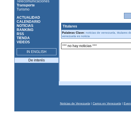
Telecomunicaciones
Transporte
Turismo
ACTUALIDAD
CALENDARIO
NOTICIAS
Titulares
RANKING
Palabras Clave:
noticias de venezuela, titulares 
RSS
venezuela es noticia
TIENDA
VIDEOS
*** no hay noticias ***
IN ENGLISH
De interés
Noticias de Venezuela
|
Carros en Venezuela
|
Event