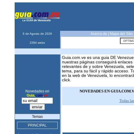
Acerca de
|
Mapa del Sitio
6 de Agosto de 2026
2284 webs
Guia.com.ve es una guia DE Venezue
nuestras páginas conseguirá enlaces 
relevantes de y sobre Venezuela, sel
tema, para su fácil y rápido acceso. 
en la web de Venezuela, lo encontrar
click.
NOVEDADES EN GUIA.COM.
Novedades en
Guia
.
com
.
ve
Todas la
Temas
PRINCIPAL