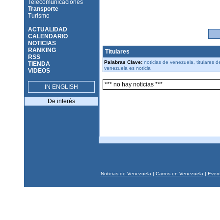
Telecomunicaciones
Transporte
Turismo
ACTUALIDAD
CALENDARIO
NOTICIAS
RANKING
Titulares
RSS
Palabras Clave:
noticias de venezuela, titulares 
TIENDA
venezuela es noticia
VIDEOS
*** no hay noticias ***
IN ENGLISH
De interés
Noticias de Venezuela
|
Carros en Venezuela
|
Event