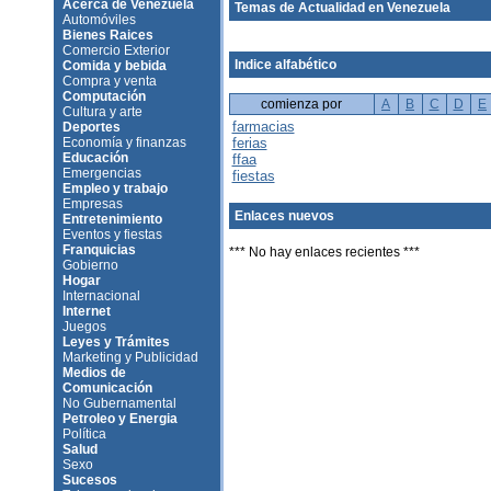
Acerca de Venezuela
Temas de Actualidad en Venezuela
Automóviles
Bienes Raices
Comercio Exterior
Indice alfabético
Comida y bebida
Compra y venta
Computación
comienza por
A
B
C
D
E
Cultura y arte
farmacias
Deportes
Economía y finanzas
ferias
Educación
ffaa
Emergencias
fiestas
Empleo y trabajo
Empresas
Enlaces nuevos
Entretenimiento
Eventos y fiestas
Franquicias
*** No hay enlaces recientes ***
Gobierno
Hogar
Internacional
Internet
Juegos
Leyes y Trámites
Marketing y Publicidad
Medios de
Comunicación
No Gubernamental
Petroleo y Energia
Política
Salud
Sexo
Sucesos